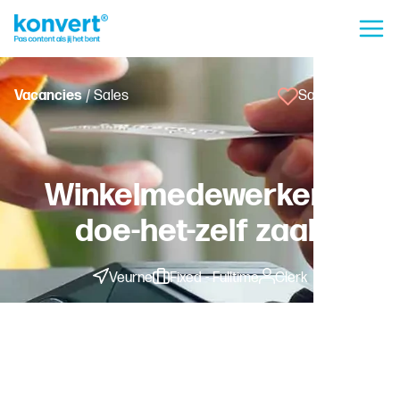
Vacancies
/ Sales
Save vacancy
Winkelmedewerker in
doe-het-zelf zaak
Veurne
Fixed - Fulltime
Clerk