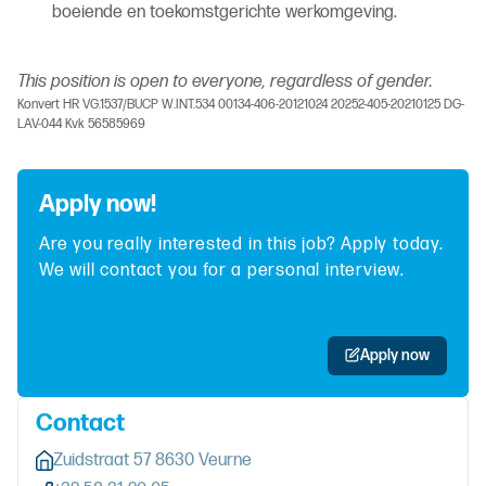
boeiende en toekomstgerichte werkomgeving.
This position is open to everyone, regardless of gender.
Konvert HR VG.1537/BUCP W.INT.534 00134-406-20121024 20252-405-20210125 DG-
LAV-044 Kvk 56585969
Apply now!
Are you really interested in this job? Apply today.
We will contact you for a personal interview.
Apply now
Contact
Zuidstraat 57 8630 Veurne