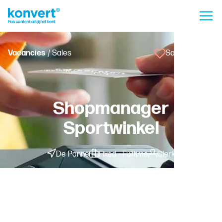
Vacancies
/ Sales
Save vacancy
Shopmanager
Sportwinkel
De Panne
Fixed - Fulltime
Clerk