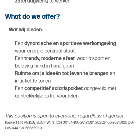
zaterdagwerk)
te werken.
What do we offer?
Wat wij bieden:
Een
dynamische en sportieve werkomgeving
waar energie centraal staat.
Een
trendy, moderne sfeer
waarin sport en
beleving hand in hand gaan.
Ruimte om je ideeën tot leven te brengen
en
initiatief te tonen.
Een
competitief salarispakket
aangevuld met
aantrekkelijke extra voordelen.
This position is open to everyone, regardless of gender.
Konvert HR VG.1537/BUCP W.INT.534 00134-406-20121024 20252-405-20210125 DG-
LAV-044 Kvk 56585969