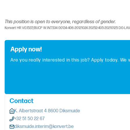
This position is open to everyone, regardless of gender.
Konvert HR VG.1537/BUCP W.INT.534 00134-406-20121024 20252-405-20210125 DG-LA
Apply now!
Are you really interested in this job? Apply today. We 
Contact
K. Albertstraat 4 8600 Diksmuide
+32 51 50 22 67
diksmuide.interim@konvert.be