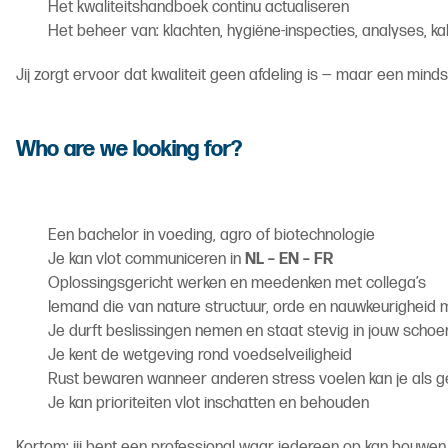
Het kwaliteitshandboek continu actualiseren
Het beheer van: klachten, hygiëne-inspecties, analyses, ka
Jij zorgt ervoor dat kwaliteit geen afdeling is — maar een mindse
Who are we looking for?
Een bachelor in voeding, agro of biotechnologie
Je kan vlot communiceren in
NL – EN – FR
Oplossingsgericht werken en meedenken met collega’s
Iemand die van nature structuur, orde en nauwkeurigheid
Je durft beslissingen nemen en staat stevig in jouw scho
Je kent de wetgeving rond voedselveiligheid
Rust bewaren wanneer anderen stress voelen kan je als 
Je kan prioriteiten vlot inschatten en behouden
Kortom: jij bent een professional waar iedereen op kan bouwen