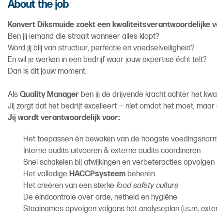
About the job
Konvert Diksmuide zoekt een kwaliteitsverantwoordelijke v
Ben jij iemand die straalt wanneer alles klopt?
Word jij blij van structuur, perfectie en voedselveiligheid?
En wil je werken in een bedrijf waar jouw expertise écht telt?
Dan is dit jouw moment.
Als
Quality Manager
ben jij de drijvende kracht achter het kwal
Jij zorgt dat het bedrijf excelleert — niet omdat het moet, maar
Jij wordt verantwoordelijk voor:
Het toepassen én bewaken van de hoogste voedingsnor
Interne audits uitvoeren & externe audits coördineren
Snel schakelen bij afwijkingen en verbeteracties opvolgen
Het volledige
HACCPsysteem
beheren
Het creëren van een sterke
food safety culture
De eindcontrole over orde, netheid en hygiëne
Staalnames opvolgen volgens het analyseplan (i.s.m. exter