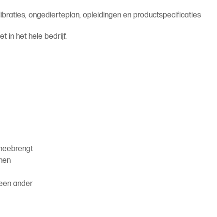
libraties, ongedierteplan, opleidingen en productspecificaties
t in het hele bedrijf.
 meebrengt
enen
geen ander
.