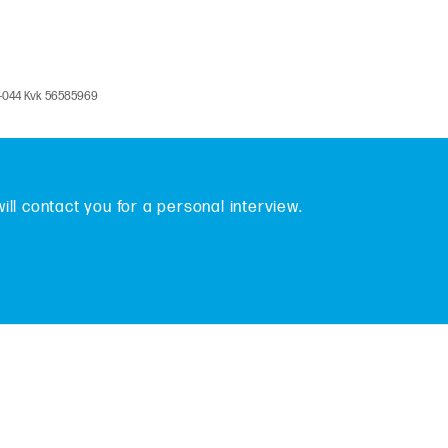
V-044 Kvk 56585969
will contact you for a personal interview.