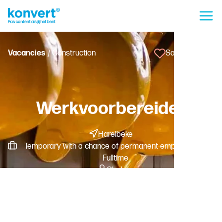
Vacancies
/ Construction
Save vacancy
Werkvoorbereider
Harelbeke
Temporary with a chance of permanent employment -
Fulltime
Clerk