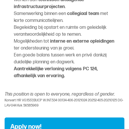
infrastructuurprojecten
.
Samenwerking binnen een
collegiaal team
met
korte communicatielijnen.
Begeleiding bij opstart en ruimte om geleidelijk
verantwoordelijkheid op te nemen.
Mogelijkheden tot
interne en externe opleidingen
ter ondersteuning van je groei.
Een goede balans tussen werk en privé dankzij
duidelijke planning en dagwerk.
Aantrekkelijke verloning volgens PC 124,
afhankelijk van ervaring.
This position is open to everyone, regardless of gender.
Konvert HR VG.1537/BUCP W.INT.534 00134-406-20121024 20252-405-20210125 DG-
LAV-044 Kvk 56585969
Apply now!