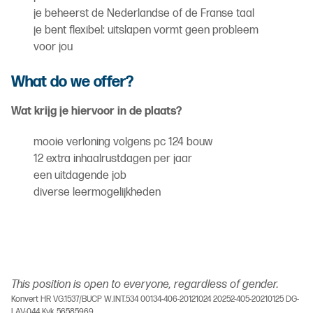
je beheerst de Nederlandse of de Franse taal
je bent flexibel: uitslapen vormt geen probleem
voor jou
What do we offer?
Wat krijg je hiervoor in de plaats?
mooie verloning volgens pc 124 bouw
12 extra inhaalrustdagen per jaar
een uitdagende job
diverse leermogelijkheden
This position is open to everyone, regardless of gender.
Konvert HR VG.1537/BUCP W.INT.534 00134-406-20121024 20252-405-20210125 DG-
LAV-044 Kvk 56585969