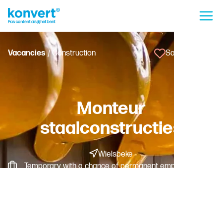
Vacancies
/ Construction
Save vacancy
Monteur
staalconstructies
Wielsbeke
Temporary with a chance of permanent employment -
Fulltime
Worker