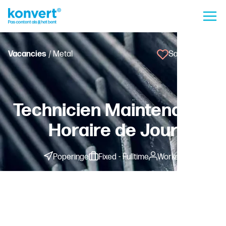
Vacancies
/ Metal
Save vacancy
Technicien Maintenance
Horaire de Jour
Poperinge
Fixed - Fulltime
Worker