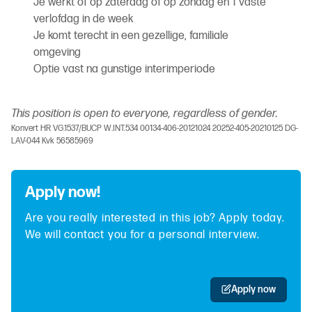
Je werkt of op zaterdag of op zondag en 1 vaste
verlofdag in de week
Je komt terecht in een gezellige, familiale
omgeving
Optie vast na gunstige interimperiode
This position is open to everyone, regardless of gender.
Konvert HR VG.1537/BUCP W.INT.534 00134-406-20121024 20252-405-20210125 DG-
LAV-044 Kvk 56585969
Apply now!
Are you really interested in this job? Apply today.
We will contact you for a personal interview.
Apply now