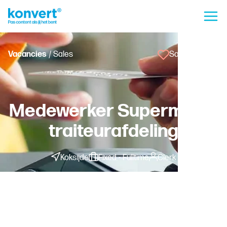
Vacancies
/ Sales
Save vacancy
Medewerker Supermarkt
traiteurafdeling
Koksijde
Fixed - Fulltime
Clerk