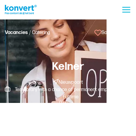
Vacancies
/ Catering
Save vacancy
Kelner
Nieuwpoort
Temporary with a chance of permanent employment -
Fulltime
Worker