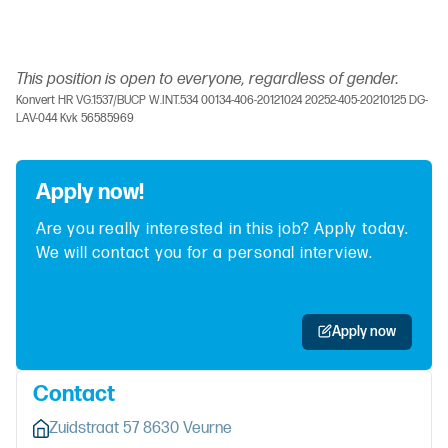
This position is open to everyone, regardless of gender.
Konvert HR VG.1537/BUCP W.INT.534 00134-406-20121024 20252-405-20210125 DG-
LAV-044 Kvk 56585969
Apply now!
Are you really interested in this job? Apply today.
We will contact you for a personal interview.
Apply now
Contact
Zuidstraat 57 8630 Veurne