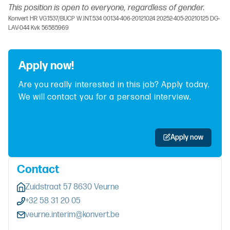
This position is open to everyone, regardless of gender.
Konvert HR VG.1537/BUCP W.INT.534 00134-406-20121024 20252-405-20210125 DG-
LAV-044 Kvk 56585969
Apply now!
Are you really interested in this job? Apply today.
We will contact you for a personal interview.
Apply now
Contact
Zuidstraat 57 8630 Veurne
+32 58 31 20 05
veurne.interim@konvert.be