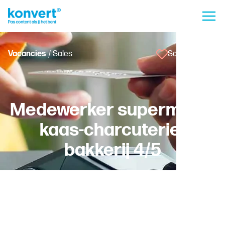
Vacancies
/ Sales
Save vacancy
Medewerker supermarkt
kaas-charcuterie-
bakkerij 4/5
Koksijde
Temporary with a chance of permanent employment -
Fulltime
Worker