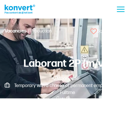
Vacancies
/ Production
Save vacancy
Laborant 2P (m/v)
Moorslede
Temporary with a chance of permanent employment -
Fulltime
Worker