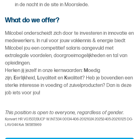
in de nacht in de site in Moorslede.
What do we offer?
Milcobel onderscheidt zich door te investeren in innovatie en
medewerkers. In ruil voor jouw vakkennis & energie biedt
Milcobel jou een competitief salaris aangevuld met
extralegale voordelen, doorgroeimogelijkheden en tal van
opleidingen.
Herken jij jezelf in onze kernwaarden:
M
oedig
zijn,
E
erlijkheid,
L
oyaliteit en
K
waliteit? Heb je bovendien een
sterke interesse in voeding of zuivelproducten? Dan is deze
job iets voor jou!
This position is open to everyone, regardless of gender.
Konvert HR VG.1537/BUCP W.INT.534 00134-406-20121024 20252-405-20210125 DG-
LAV-044 Kvk 56585969