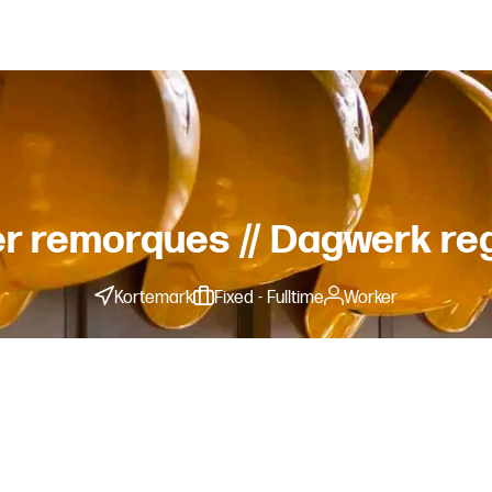
der remorques // Dagwerk re
Kortemark
Fixed - Fulltime
Worker