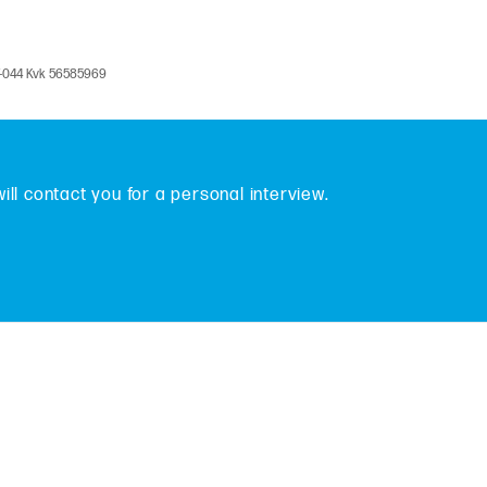
V-044 Kvk 56585969
will contact you for a personal interview.