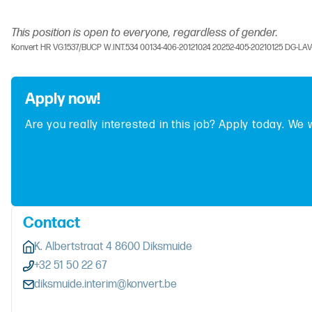
This position is open to everyone, regardless of gender.
Konvert HR VG.1537/BUCP W.INT.534 00134-406-20121024 20252-405-20210125 DG-LA
Apply now!
Are you really interested in this job? Apply today. We 
Contact
K. Albertstraat 4 8600 Diksmuide
+32 51 50 22 67
diksmuide.interim@konvert.be