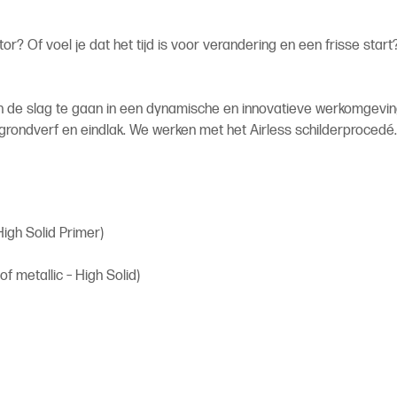
or? Of voel je dat het tijd is voor verandering en een frisse sta
m aan de slag te gaan in een dynamische en innovatieve werkomgev
an grondverf en eindlak. We werken met het Airless schilderproce
igh Solid Primer)
of metallic – High Solid)