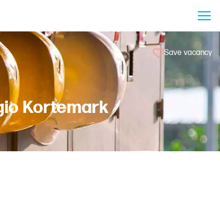
Save vacancy
gio Kortemark