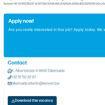
Konvert HR VG.1537/BUCP W.INT.534 00134-406-20121024 20252-405-20210125 DG-LA
Apply now!
Are you really interested in this job? Apply today. We 
Contact
K. Albertstraat 4 8600 Diksmuide
+32 51 50 22 67
diksmuide.interim@konvert.be
Download this vacancy