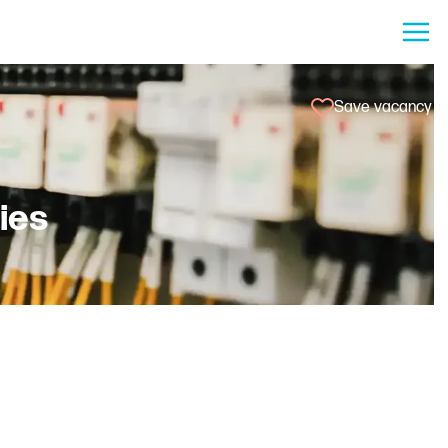
Save vacancy
ties