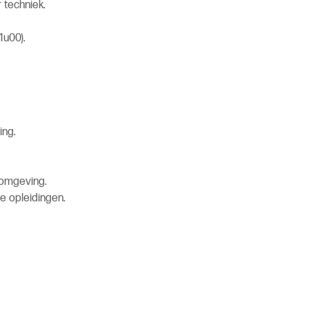
 techniek.
1u00).
ing.
omgeving.
ne opleidingen.