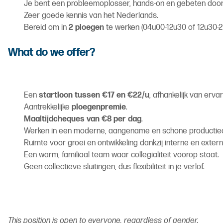
Je bent een probleemoplosser, hands-on en gebeten door
Zeer goede kennis van het Nederlands.
Bereid om in
2 ploegen
te werken (04u00-12u30 of 12u30-2
What do we offer?
Een
startloon tussen €17 en €22/u
, afhankelijk van ervar
Aantrekkelijke
ploegenpremie
.
Maaltijdcheques van €8 per dag
.
Werken in een moderne, aangename en schone productie
Ruimte voor groei en ontwikkeling dankzij interne en exter
Een warm, familiaal team waar collegialiteit voorop staat.
Geen collectieve sluitingen, dus flexibiliteit in je verlof.
This position is open to everyone, regardless of gender.