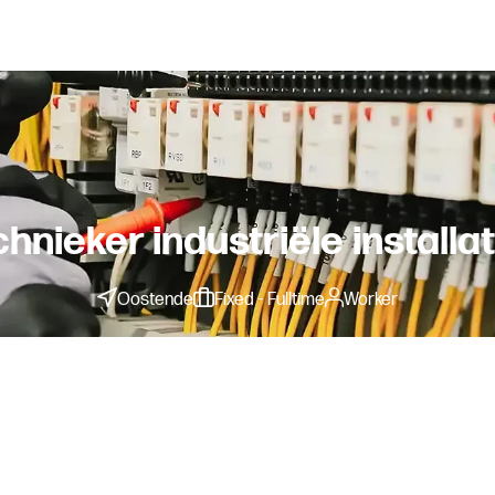
hnieker industriële installa
Oostende
Fixed - Fulltime
Worker