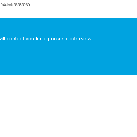
V-044 Kvk 56585969
will contact you for a personal interview.